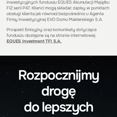
inwestycyjnych funduszu EQUES Akumulacji Majątku
FIZ serii P47. Klienci mogą składać zapisy w punktach
obsługi klienta jak również bezpośrednio u Agenta
Firmy Inwestycyjnej EVO Domu Maklerskiego S.A.
Prospekt Emisyjny oraz komunikaty dotyczące
funduszu dostępne są na stronie internetowej
EQUES Investment TFI S.A.
Evo Online
Rozpocznijmy
dostęp do podglądu twoich inwestycji,
drogę
ankiet oraz komentarzy rynkowych.
do lepszych
Przejdź do serwisu