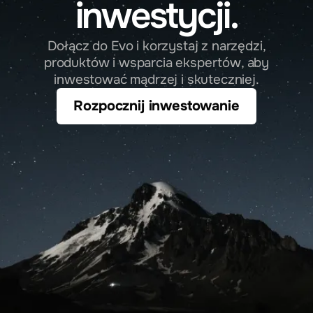
inwestycji.
EVODM24
Dołącz
do Evo
i korzystaj
z narzędzi,
produktów
i wsparcia
ekspertów,
aby
dostęp do serwisu transakcyjno-
inwestować
mądrzej
i skuteczniej.
informacyjnego gdzie sam dokonujesz
Rozpocznij inwestowanie
transakcji związanymi z funduszami
otwartymi.
Przejdź do serwisu